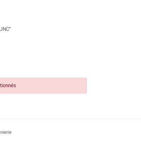
UNC"
ctionnés
nierie