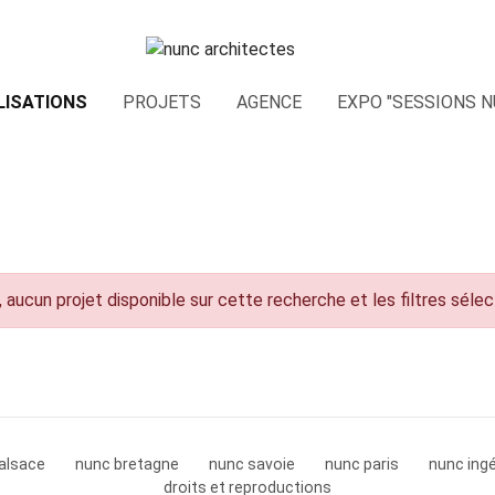
LISATIONS
PROJETS
AGENCE
EXPO "SESSIONS N
 aucun projet disponible sur cette recherche et les filtres séle
alsace
nunc bretagne
nunc savoie
nunc paris
nunc ingé
droits et reproductions