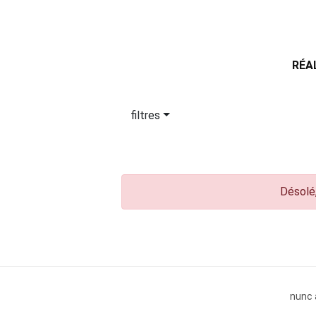
RÉA
filtres
Désolé,
nunc 