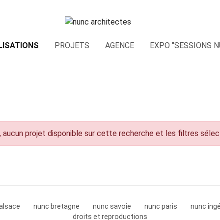
LISATIONS
PROJETS
AGENCE
EXPO "SESSIONS N
 aucun projet disponible sur cette recherche et les filtres séle
alsace
nunc bretagne
nunc savoie
nunc paris
nunc ingé
droits et reproductions