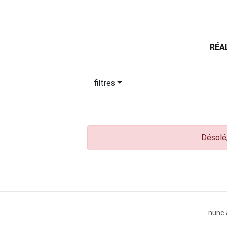
RÉA
filtres
Désolé,
nunc 