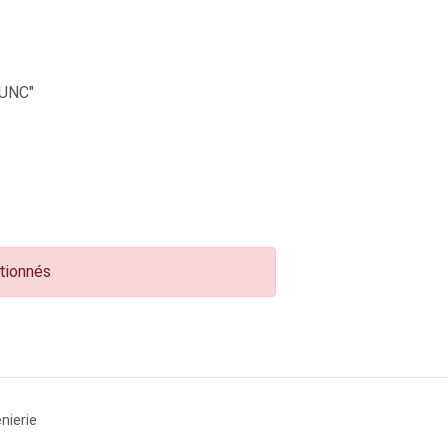
UNC"
ctionnés
nierie