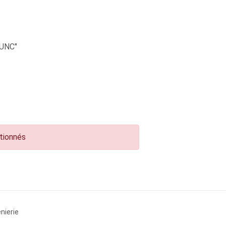
UNC"
ctionnés
nierie