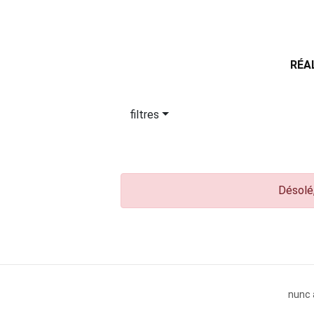
RÉA
filtres
Désolé,
nunc 