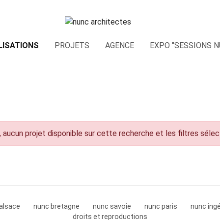
LISATIONS
PROJETS
AGENCE
EXPO "SESSIONS N
 aucun projet disponible sur cette recherche et les filtres séle
alsace
nunc bretagne
nunc savoie
nunc paris
nunc ingé
droits et reproductions