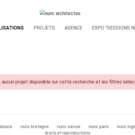
LISATIONS
PROJETS
AGENCE
EXPO "SESSIONS N
 aucun projet disponible sur cette recherche et les filtres séle
alsace
nunc bretagne
nunc savoie
nunc paris
nunc ingé
droits et reproductions