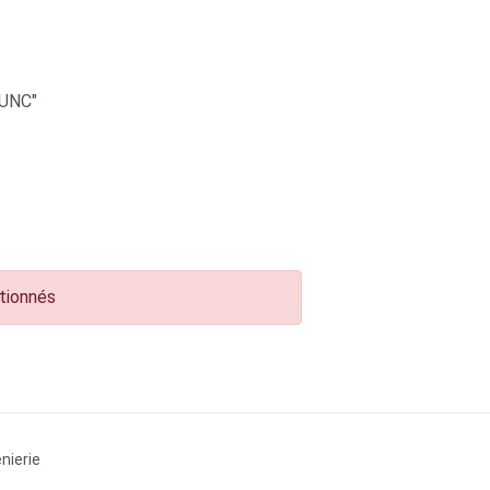
UNC"
ctionnés
nierie