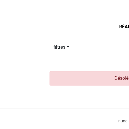
RÉA
filtres
Désolé,
nunc 