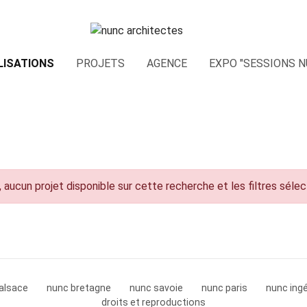
LISATIONS
PROJETS
AGENCE
EXPO "SESSIONS N
 aucun projet disponible sur cette recherche et les filtres séle
alsace
nunc bretagne
nunc savoie
nunc paris
nunc ingé
droits et reproductions