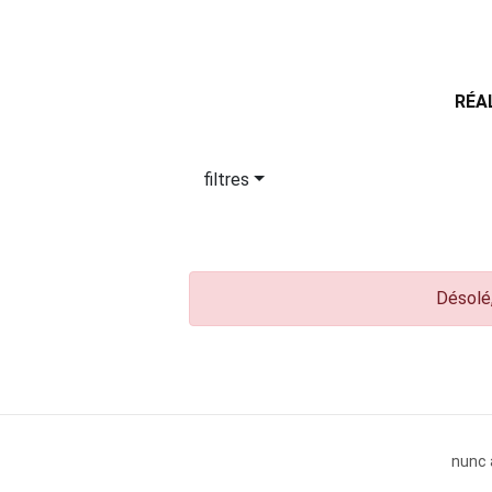
RÉA
filtres
Désolé,
nunc 