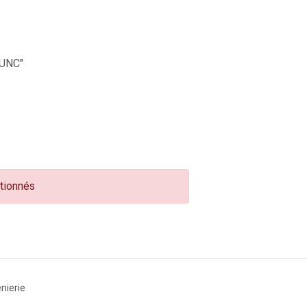
UNC"
ctionnés
nierie