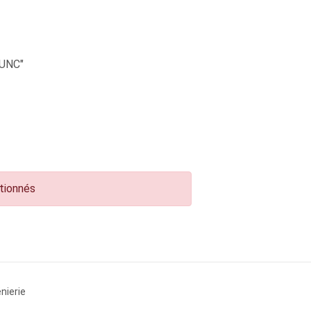
UNC"
ctionnés
nierie