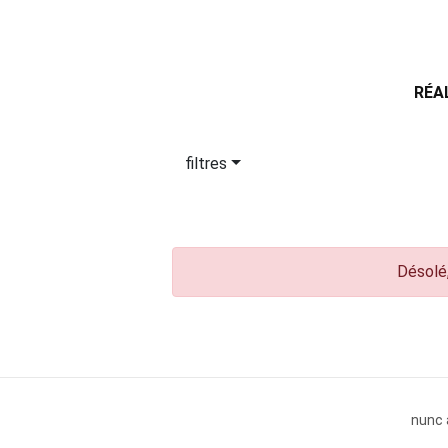
RÉA
filtres
Désolé,
nunc 