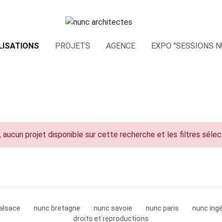
LISATIONS
PROJETS
AGENCE
EXPO "SESSIONS N
 aucun projet disponible sur cette recherche et les filtres séle
alsace
nunc bretagne
nunc savoie
nunc paris
nunc ingé
droits et reproductions