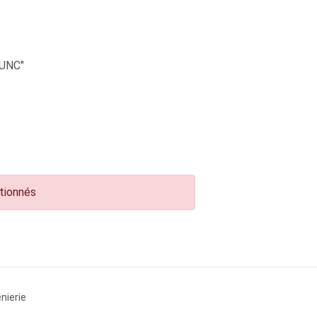
UNC"
ctionnés
nierie