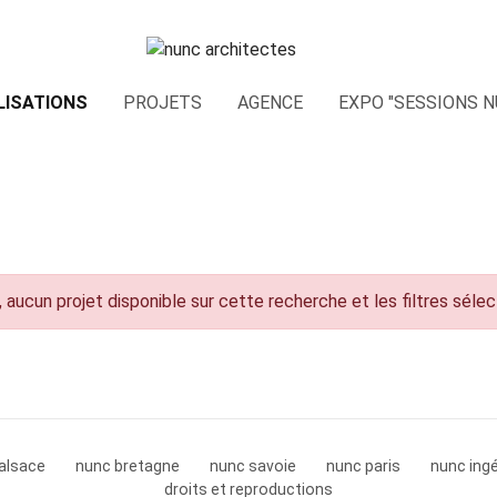
LISATIONS
PROJETS
AGENCE
EXPO "SESSIONS N
 aucun projet disponible sur cette recherche et les filtres séle
alsace
nunc bretagne
nunc savoie
nunc paris
nunc ingé
droits et reproductions