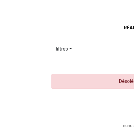
RÉA
filtres
Désolé,
nunc 