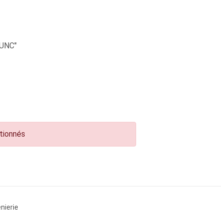
UNC"
ctionnés
nierie