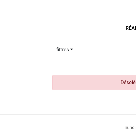
RÉA
filtres
Désolé,
nunc 