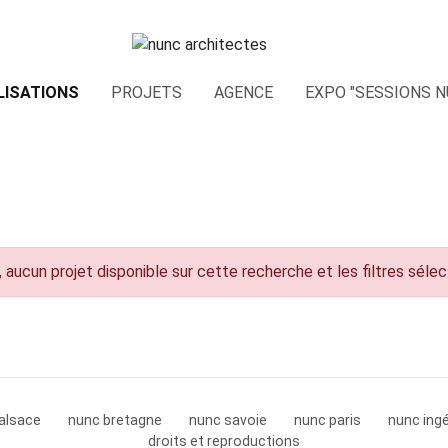
LISATIONS
PROJETS
AGENCE
EXPO "SESSIONS N
 aucun projet disponible sur cette recherche et les filtres séle
alsace
nunc bretagne
nunc savoie
nunc paris
nunc ingé
droits et reproductions