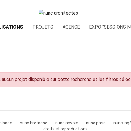
LISATIONS
PROJETS
AGENCE
EXPO "SESSIONS N
 aucun projet disponible sur cette recherche et les filtres séle
alsace
nunc bretagne
nunc savoie
nunc paris
nunc ingé
droits et reproductions