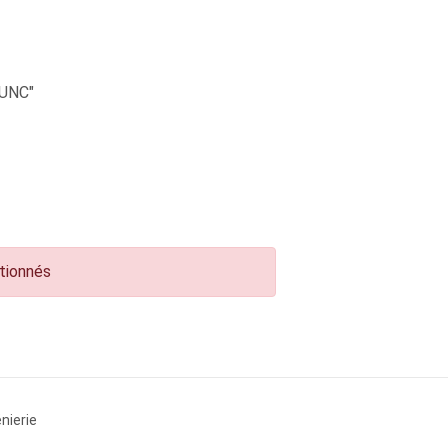
UNC"
ctionnés
nierie