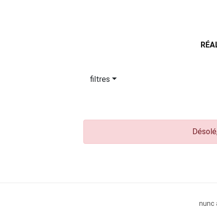
RÉA
filtres
Désolé,
nunc 