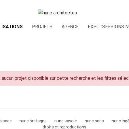
LISATIONS
PROJETS
AGENCE
EXPO "SESSIONS N
 aucun projet disponible sur cette recherche et les filtres séle
alsace
nunc bretagne
nunc savoie
nunc paris
nunc ingé
droits et reproductions