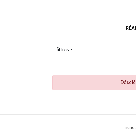
RÉA
filtres
Désolé,
nunc 