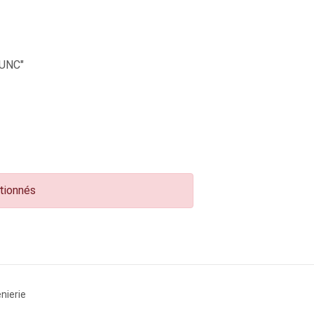
UNC"
ctionnés
nierie