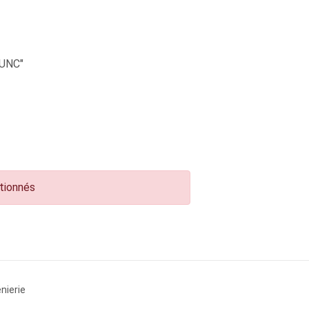
UNC"
ctionnés
nierie