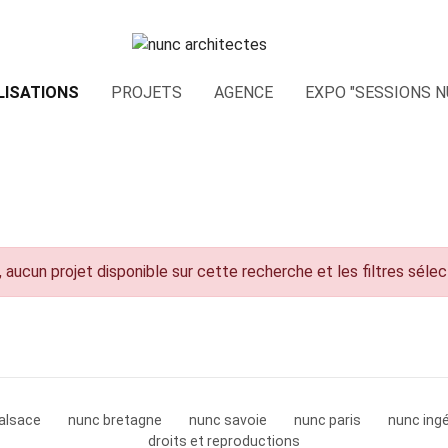
LISATIONS
PROJETS
AGENCE
EXPO "SESSIONS N
 aucun projet disponible sur cette recherche et les filtres séle
alsace
nunc bretagne
nunc savoie
nunc paris
nunc ingé
droits et reproductions