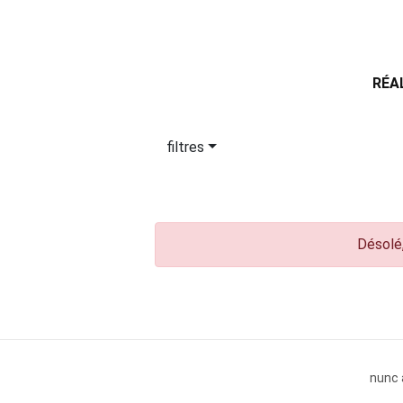
RÉA
filtres
Désolé,
nunc 