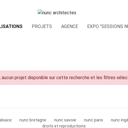
LISATIONS
PROJETS
AGENCE
EXPO "SESSIONS N
 aucun projet disponible sur cette recherche et les filtres séle
alsace
nunc bretagne
nunc savoie
nunc paris
nunc ingé
droits et reproductions