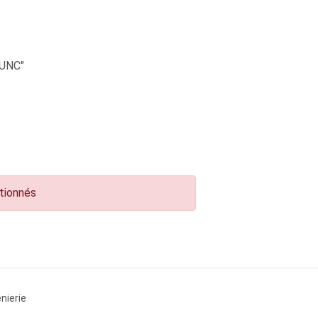
UNC"
ctionnés
nierie