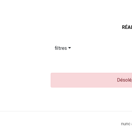
RÉA
filtres
Désolé,
nunc 