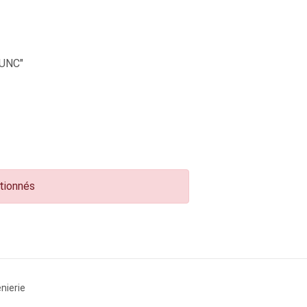
UNC"
ctionnés
nierie