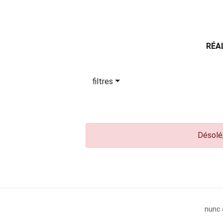
RÉA
filtres
Désolé,
nunc 