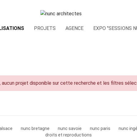
LISATIONS
PROJETS
AGENCE
EXPO "SESSIONS N
 aucun projet disponible sur cette recherche et les filtres séle
alsace
nunc bretagne
nunc savoie
nunc paris
nunc ingé
droits et reproductions