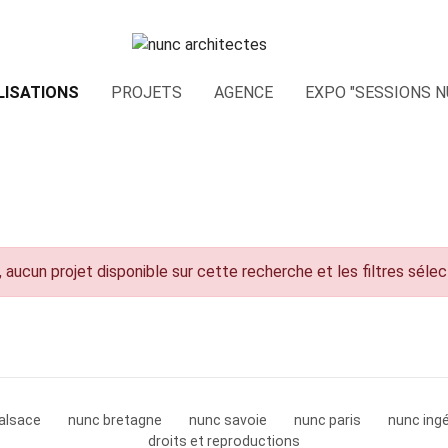
LISATIONS
PROJETS
AGENCE
EXPO "SESSIONS N
 aucun projet disponible sur cette recherche et les filtres séle
alsace
nunc bretagne
nunc savoie
nunc paris
nunc ingé
droits et reproductions