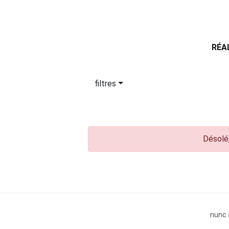
RÉA
filtres
Désolé,
nunc 