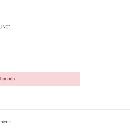
UNC"
ctionnés
nierie