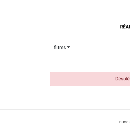
RÉA
filtres
Désolé,
nunc 