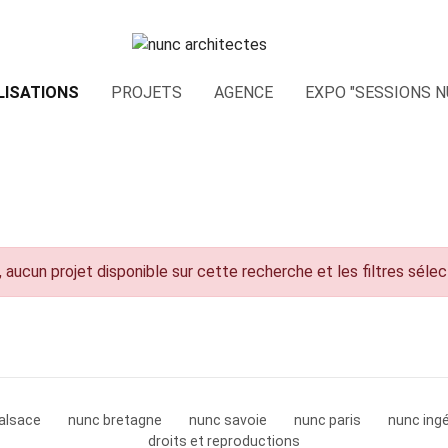
LISATIONS
PROJETS
AGENCE
EXPO "SESSIONS N
 aucun projet disponible sur cette recherche et les filtres séle
alsace
nunc bretagne
nunc savoie
nunc paris
nunc ingé
droits et reproductions