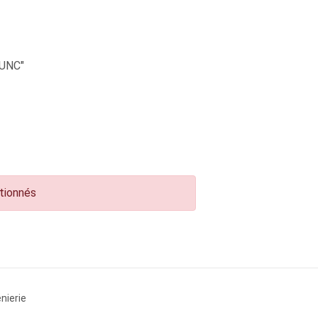
UNC"
ctionnés
nierie