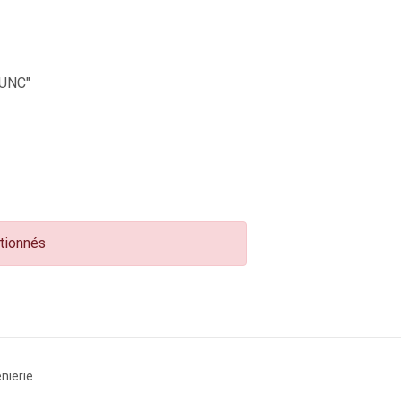
UNC"
ctionnés
nierie