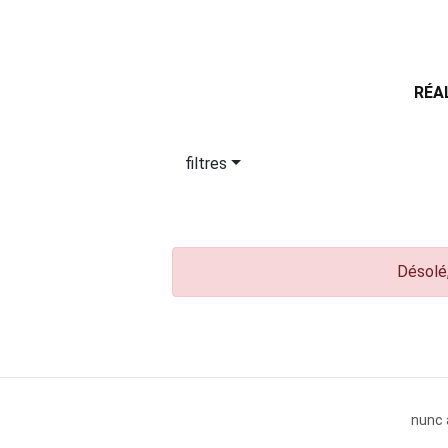
RÉA
filtres
Désolé,
nunc 