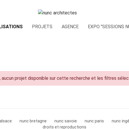
LISATIONS
PROJETS
AGENCE
EXPO "SESSIONS N
 aucun projet disponible sur cette recherche et les filtres séle
alsace
nunc bretagne
nunc savoie
nunc paris
nunc ingé
droits et reproductions