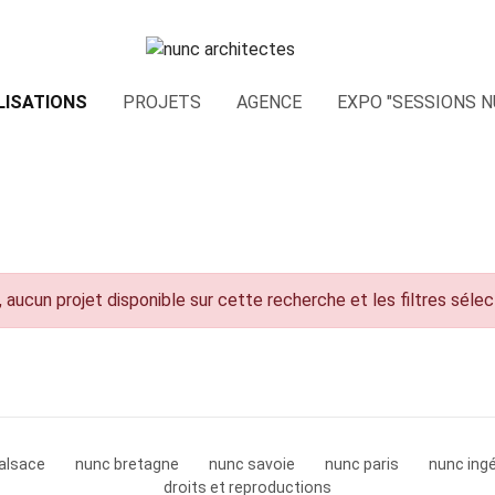
LISATIONS
PROJETS
AGENCE
EXPO "SESSIONS N
 aucun projet disponible sur cette recherche et les filtres séle
alsace
nunc bretagne
nunc savoie
nunc paris
nunc ingé
droits et reproductions