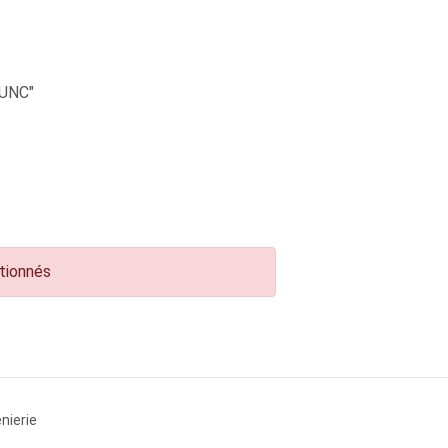
UNC"
ctionnés
nierie