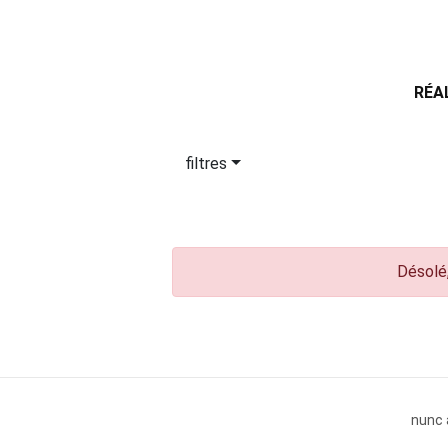
RÉA
filtres
Désolé,
nunc 