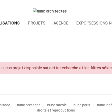
LISATIONS
PROJETS
AGENCE
EXPO "SESSIONS N
 aucun projet disponible sur cette recherche et les filtres séle
alsace
nunc bretagne
nunc savoie
nunc paris
nunc ingé
droits et reproductions