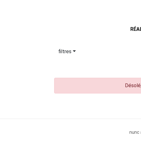
RÉA
filtres
Désolé,
nunc 