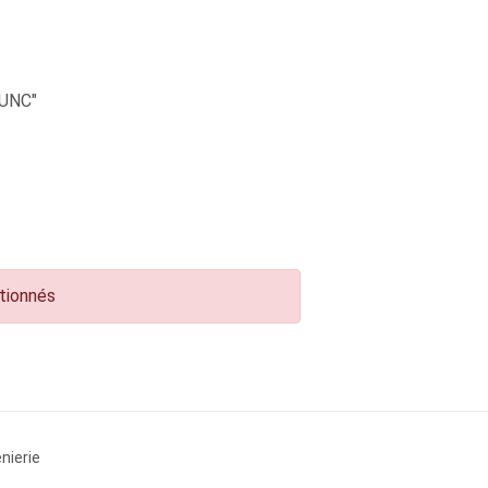
UNC"
ctionnés
nierie