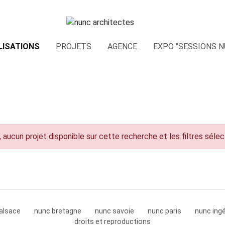
LISATIONS
PROJETS
AGENCE
EXPO "SESSIONS N
 aucun projet disponible sur cette recherche et les filtres séle
alsace
nunc bretagne
nunc savoie
nunc paris
nunc ingé
droits et reproductions