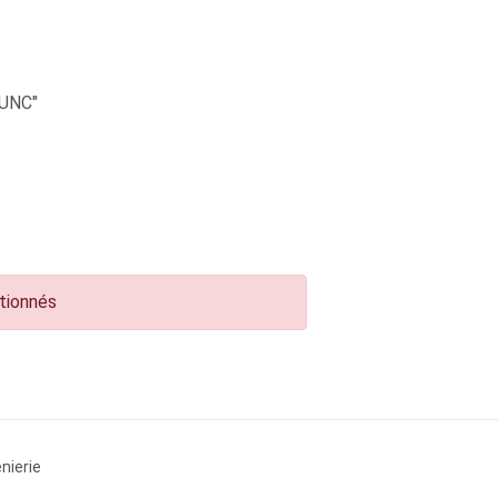
UNC"
ctionnés
nierie