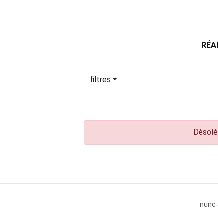
RÉA
filtres
Désolé,
nunc 