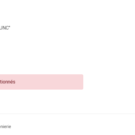
UNC"
ctionnés
nierie