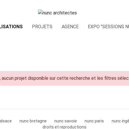
LISATIONS
PROJETS
AGENCE
EXPO "SESSIONS N
 aucun projet disponible sur cette recherche et les filtres séle
alsace
nunc bretagne
nunc savoie
nunc paris
nunc ingé
droits et reproductions