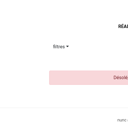
RÉA
filtres
Désolé,
nunc 