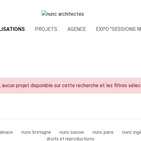
LISATIONS
PROJETS
AGENCE
EXPO "SESSIONS N
 aucun projet disponible sur cette recherche et les filtres séle
alsace
nunc bretagne
nunc savoie
nunc paris
nunc ingé
droits et reproductions