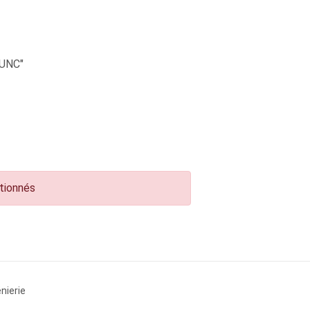
UNC"
ctionnés
nierie