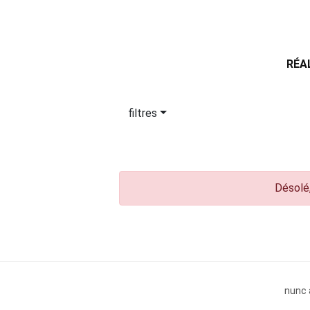
RÉA
filtres
Désolé,
nunc 