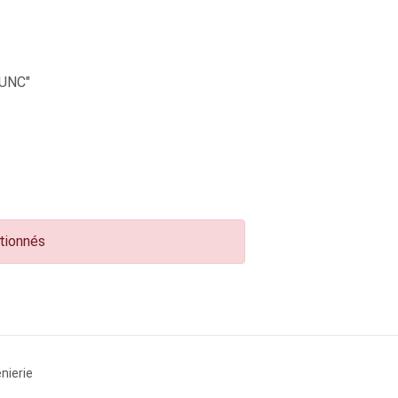
UNC"
ctionnés
nierie