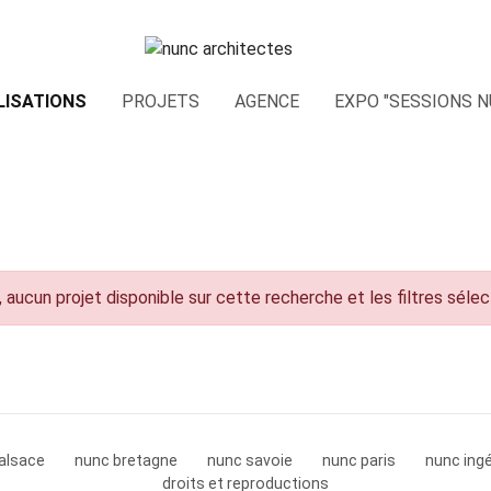
LISATIONS
PROJETS
AGENCE
EXPO "SESSIONS N
 aucun projet disponible sur cette recherche et les filtres séle
alsace
nunc bretagne
nunc savoie
nunc paris
nunc ingé
droits et reproductions