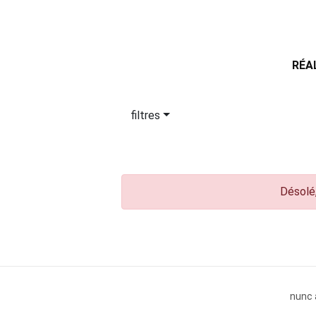
RÉA
filtres
Désolé,
nunc 