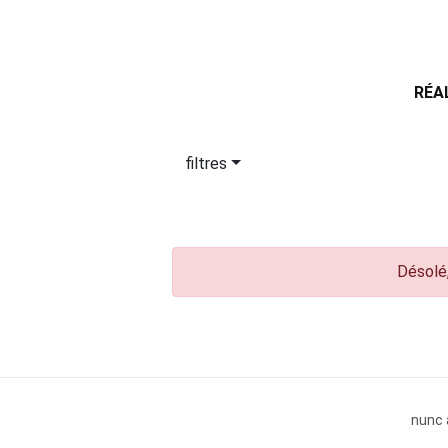
RÉA
filtres
Désolé,
nunc 