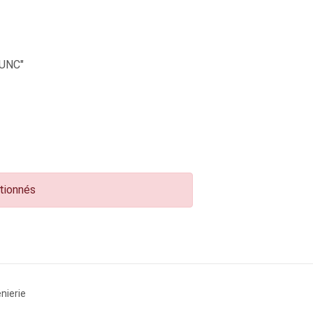
UNC"
ctionnés
nierie