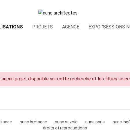
LISATIONS
PROJETS
AGENCE
EXPO "SESSIONS N
 aucun projet disponible sur cette recherche et les filtres séle
alsace
nunc bretagne
nunc savoie
nunc paris
nunc ingé
droits et reproductions