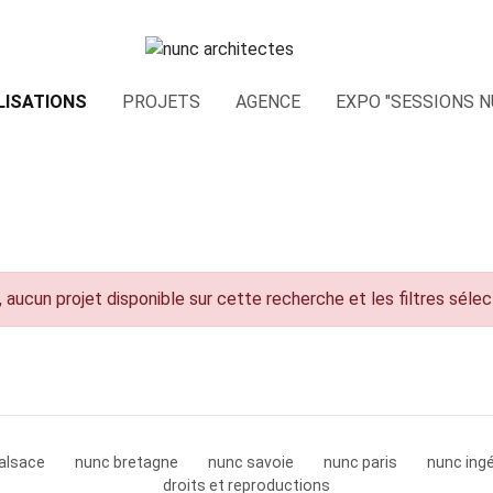
LISATIONS
PROJETS
AGENCE
EXPO "SESSIONS N
 aucun projet disponible sur cette recherche et les filtres séle
alsace
nunc bretagne
nunc savoie
nunc paris
nunc ingé
droits et reproductions