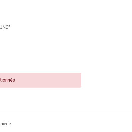
UNC"
ctionnés
nierie