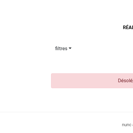
RÉA
filtres
Désolé,
nunc 