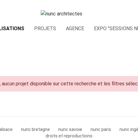
LISATIONS
PROJETS
AGENCE
EXPO "SESSIONS N
 aucun projet disponible sur cette recherche et les filtres séle
alsace
nunc bretagne
nunc savoie
nunc paris
nunc ingé
droits et reproductions