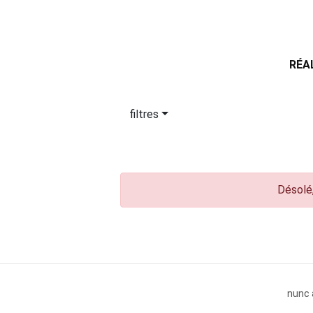
RÉA
filtres
Désolé,
nunc 