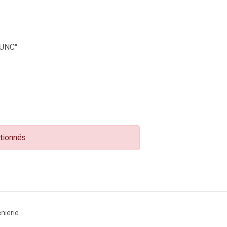
UNC"
ctionnés
nierie