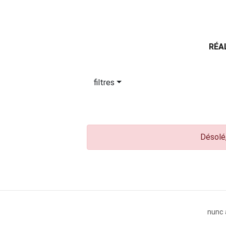
RÉA
filtres
Désolé,
nunc 