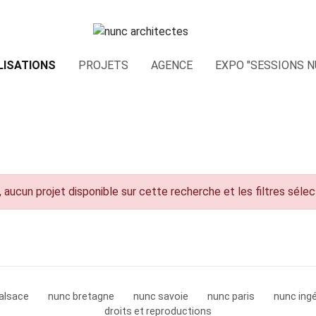
LISATIONS
PROJETS
AGENCE
EXPO "SESSIONS N
 aucun projet disponible sur cette recherche et les filtres séle
alsace
nunc bretagne
nunc savoie
nunc paris
nunc ingé
droits et reproductions