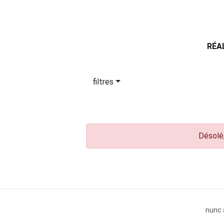
RÉA
filtres
Désolé,
nunc 