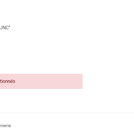
UNC"
ctionnés
nierie