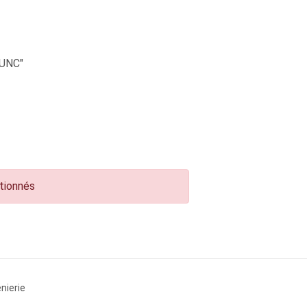
UNC"
ctionnés
nierie