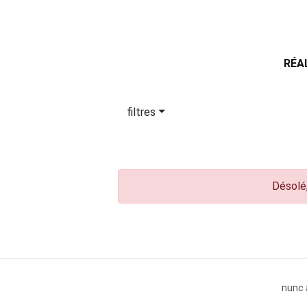
RÉA
filtres
Désolé,
nunc 