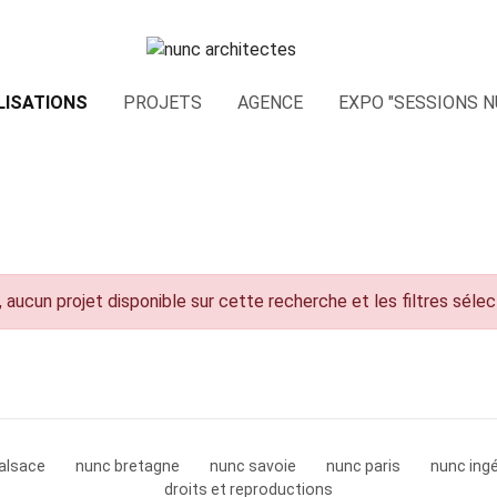
LISATIONS
PROJETS
AGENCE
EXPO "SESSIONS N
 aucun projet disponible sur cette recherche et les filtres séle
alsace
nunc bretagne
nunc savoie
nunc paris
nunc ingé
droits et reproductions