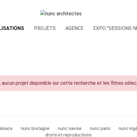
LISATIONS
PROJETS
AGENCE
EXPO "SESSIONS N
 aucun projet disponible sur cette recherche et les filtres séle
alsace
nunc bretagne
nunc savoie
nunc paris
nunc ingé
droits et reproductions