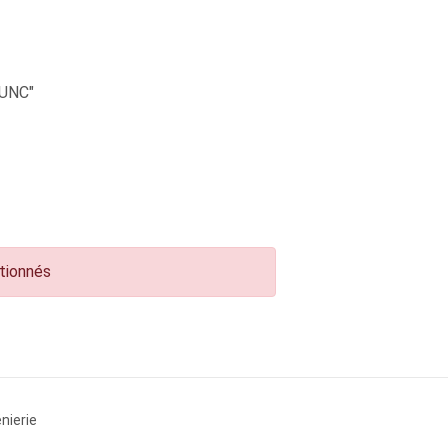
UNC"
ctionnés
nierie