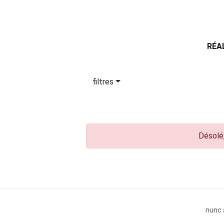
RÉA
filtres
Désolé,
nunc 