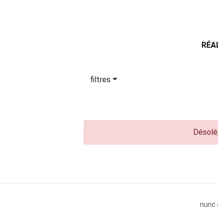
RÉA
filtres
Désolé,
nunc 