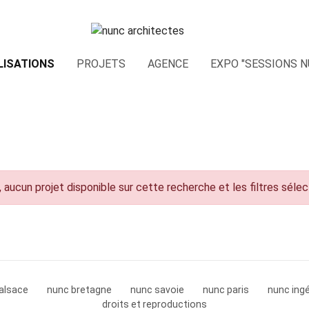
LISATIONS
PROJETS
AGENCE
EXPO "SESSIONS N
 aucun projet disponible sur cette recherche et les filtres séle
alsace
nunc bretagne
nunc savoie
nunc paris
nunc ingé
droits et reproductions