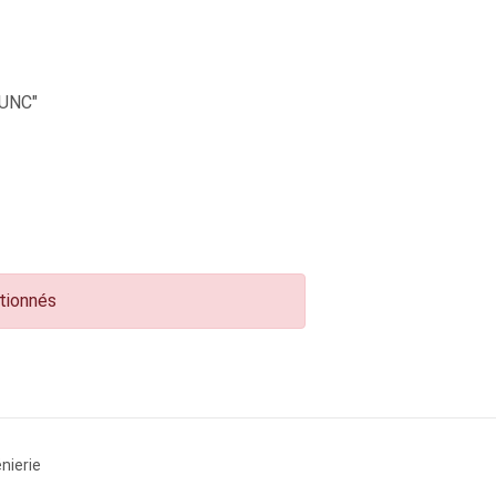
UNC"
ctionnés
nierie