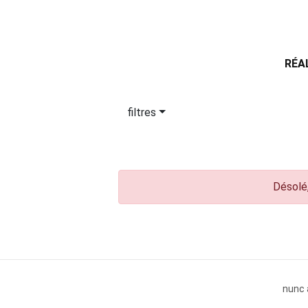
RÉA
filtres
Désolé,
nunc 