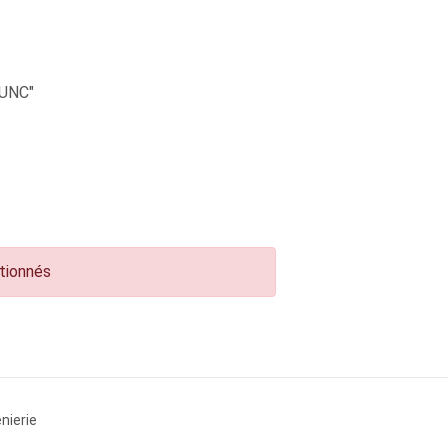
UNC"
ctionnés
nierie