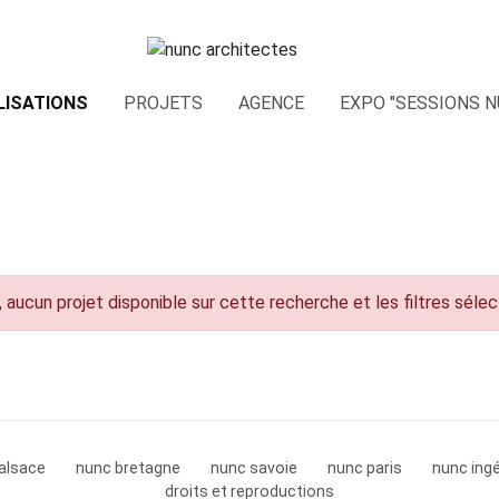
LISATIONS
PROJETS
AGENCE
EXPO "SESSIONS N
 aucun projet disponible sur cette recherche et les filtres séle
alsace
nunc bretagne
nunc savoie
nunc paris
nunc ingé
droits et reproductions