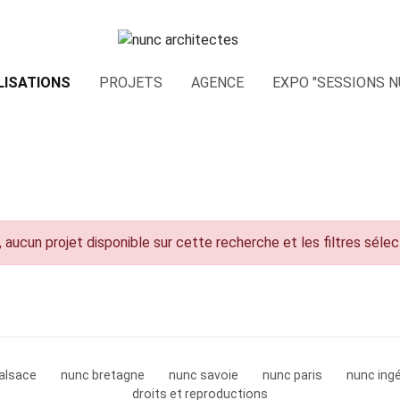
LISATIONS
PROJETS
AGENCE
EXPO "SESSIONS N
 aucun projet disponible sur cette recherche et les filtres séle
alsace
nunc bretagne
nunc savoie
nunc paris
nunc ingé
droits et reproductions