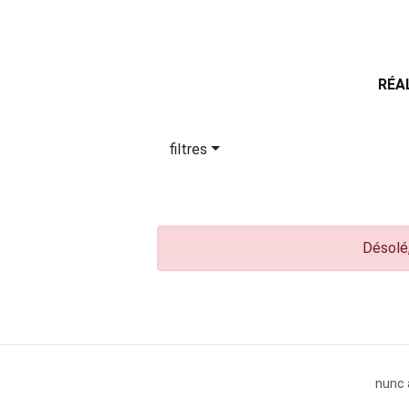
RÉA
filtres
Désolé,
nunc 