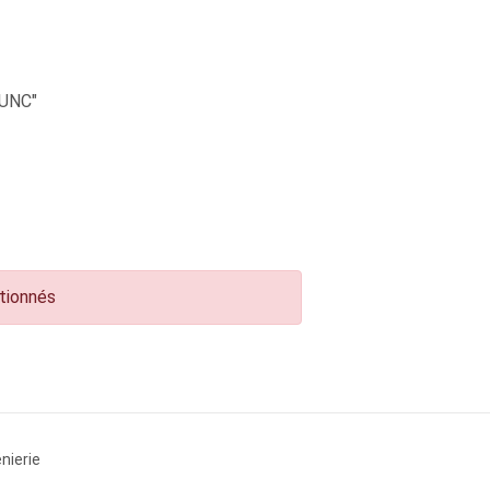
UNC"
ctionnés
nierie