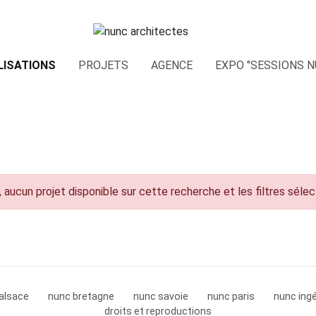
LISATIONS
PROJETS
AGENCE
EXPO "SESSIONS N
 aucun projet disponible sur cette recherche et les filtres séle
alsace
nunc bretagne
nunc savoie
nunc paris
nunc ingé
droits et reproductions