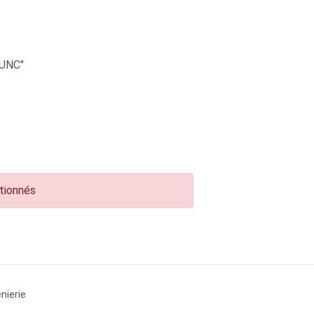
UNC"
ctionnés
nierie