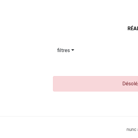
RÉA
filtres
Désolé,
nunc 