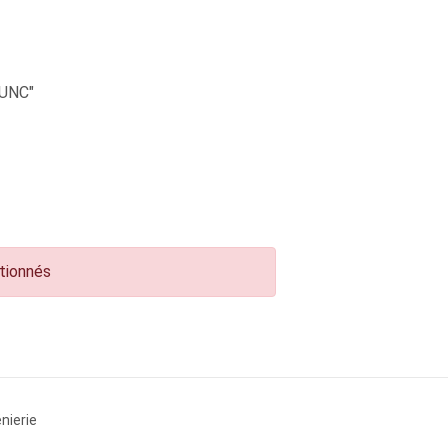
UNC"
ctionnés
nierie