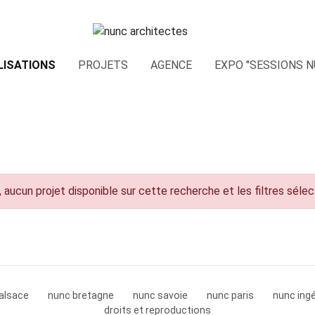
LISATIONS
PROJETS
AGENCE
EXPO "SESSIONS N
 aucun projet disponible sur cette recherche et les filtres séle
alsace
nunc bretagne
nunc savoie
nunc paris
nunc ingé
droits et reproductions