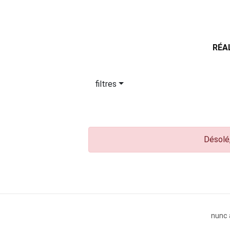
RÉA
filtres
Désolé,
nunc 