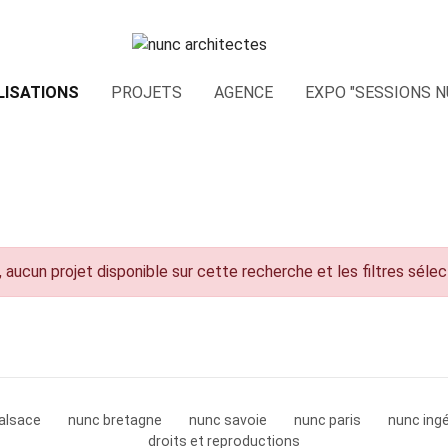
LISATIONS
PROJETS
AGENCE
EXPO "SESSIONS N
 aucun projet disponible sur cette recherche et les filtres séle
alsace
nunc bretagne
nunc savoie
nunc paris
nunc ingé
droits et reproductions