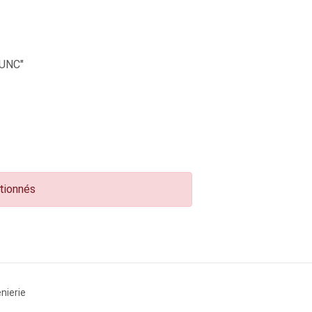
UNC"
ctionnés
nierie