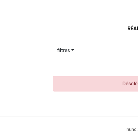
RÉA
filtres
Désolé,
nunc 