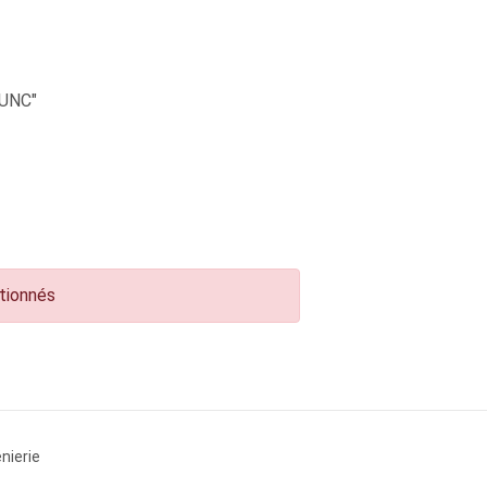
UNC"
ctionnés
nierie