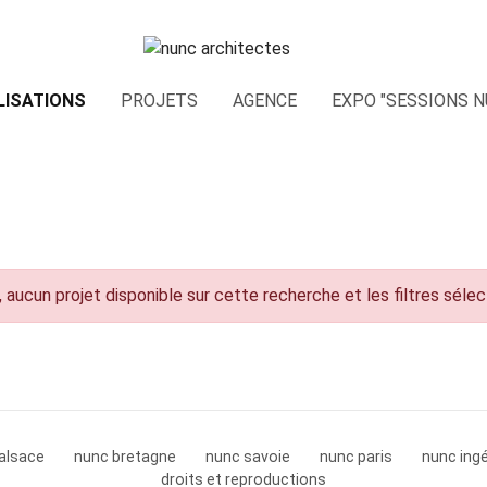
LISATIONS
PROJETS
AGENCE
EXPO "SESSIONS N
 aucun projet disponible sur cette recherche et les filtres séle
alsace
nunc bretagne
nunc savoie
nunc paris
nunc ingé
droits et reproductions