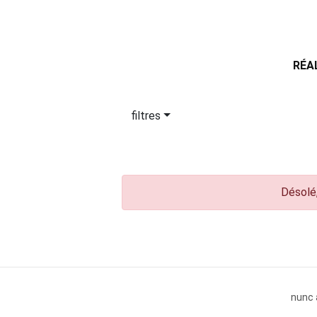
RÉA
filtres
Désolé,
nunc 