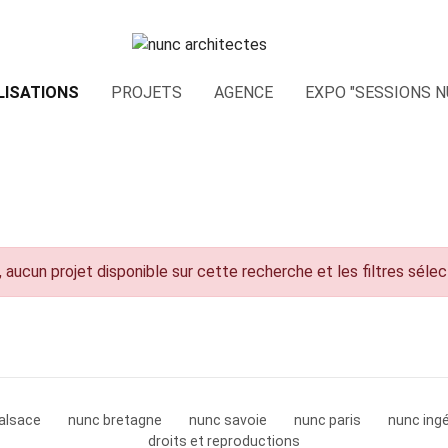
LISATIONS
PROJETS
AGENCE
EXPO "SESSIONS N
 aucun projet disponible sur cette recherche et les filtres séle
alsace
nunc bretagne
nunc savoie
nunc paris
nunc ingé
droits et reproductions