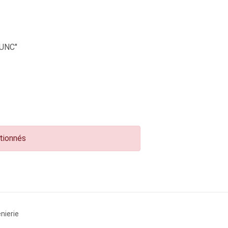
UNC"
ctionnés
nierie