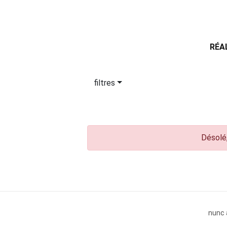
RÉA
filtres
Désolé,
nunc 