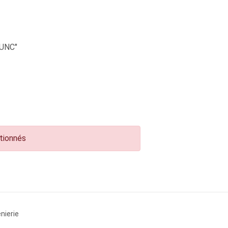
UNC"
ctionnés
nierie