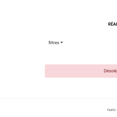
RÉA
filtres
Désolé,
nunc 