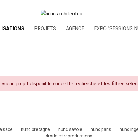
LISATIONS
PROJETS
AGENCE
EXPO "SESSIONS N
 aucun projet disponible sur cette recherche et les filtres séle
alsace
nunc bretagne
nunc savoie
nunc paris
nunc ingé
droits et reproductions