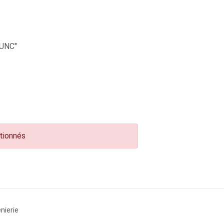
UNC"
ctionnés
nierie