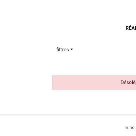
RÉA
filtres
Désolé,
nunc 