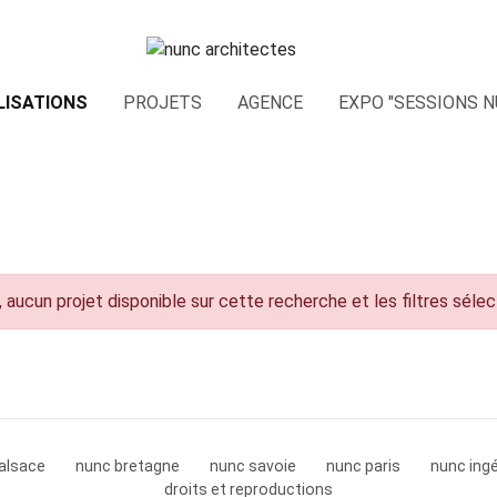
LISATIONS
PROJETS
AGENCE
EXPO "SESSIONS N
 aucun projet disponible sur cette recherche et les filtres séle
alsace
nunc bretagne
nunc savoie
nunc paris
nunc ingé
droits et reproductions