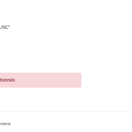
UNC"
ctionnés
nierie