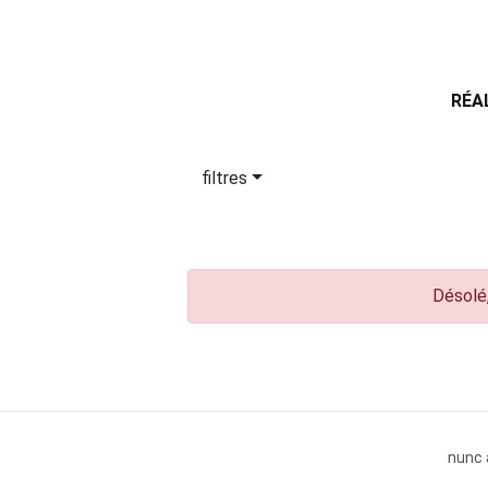
RÉA
filtres
Désolé,
nunc 