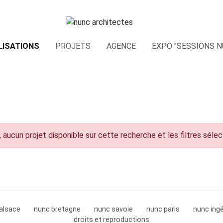
LISATIONS
PROJETS
AGENCE
EXPO "SESSIONS N
 aucun projet disponible sur cette recherche et les filtres séle
alsace
nunc bretagne
nunc savoie
nunc paris
nunc ingé
droits et reproductions