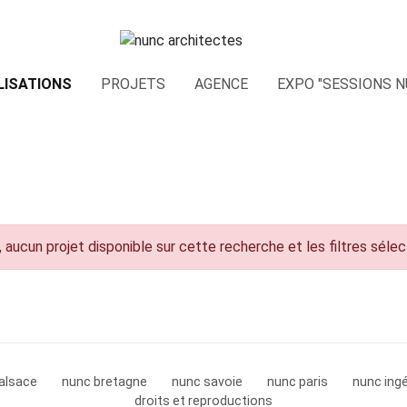
LISATIONS
PROJETS
AGENCE
EXPO "SESSIONS N
 aucun projet disponible sur cette recherche et les filtres séle
alsace
nunc bretagne
nunc savoie
nunc paris
nunc ingé
droits et reproductions