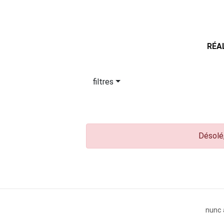
RÉA
filtres
Désolé,
nunc 