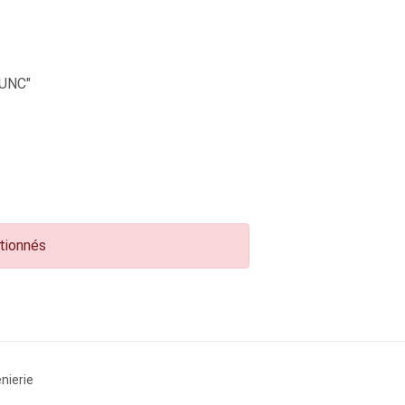
UNC"
ctionnés
nierie