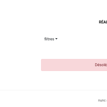
RÉA
filtres
Désolé,
nunc 