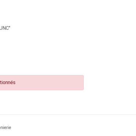
UNC"
ctionnés
nierie