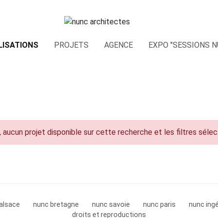
LISATIONS
PROJETS
AGENCE
EXPO "SESSIONS N
 aucun projet disponible sur cette recherche et les filtres séle
alsace
nunc bretagne
nunc savoie
nunc paris
nunc ingé
droits et reproductions