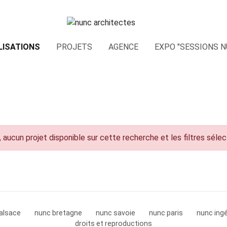
LISATIONS
PROJETS
AGENCE
EXPO "SESSIONS N
 aucun projet disponible sur cette recherche et les filtres séle
alsace
nunc bretagne
nunc savoie
nunc paris
nunc ingé
droits et reproductions