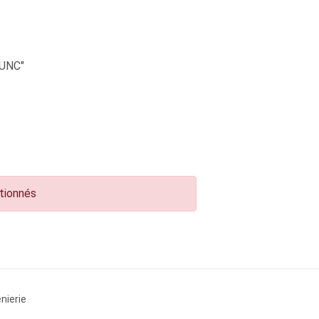
UNC"
ctionnés
nierie