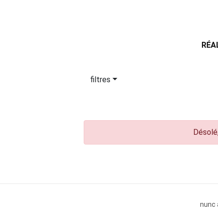
RÉA
filtres
Désolé,
nunc 