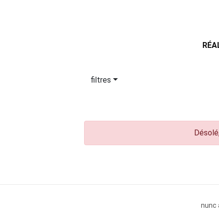
RÉA
filtres
Désolé,
nunc 