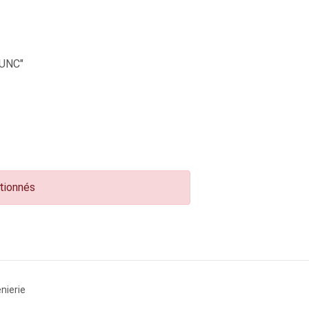
UNC"
ctionnés
nierie