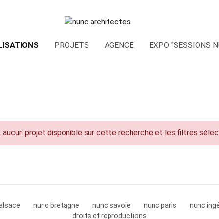
LISATIONS
PROJETS
AGENCE
EXPO "SESSIONS N
 aucun projet disponible sur cette recherche et les filtres séle
alsace
nunc bretagne
nunc savoie
nunc paris
nunc ingé
droits et reproductions