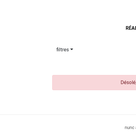
RÉA
filtres
Désolé,
nunc 