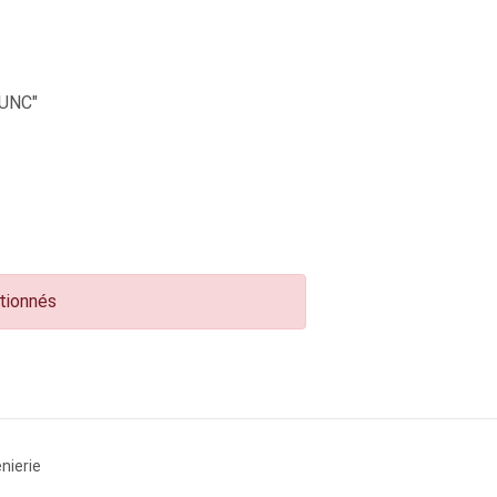
UNC"
ctionnés
nierie