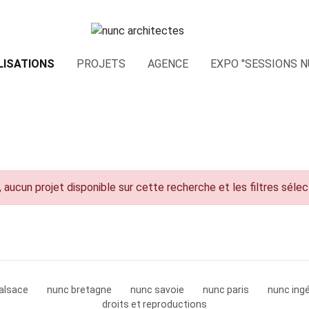
LISATIONS
PROJETS
AGENCE
EXPO "SESSIONS N
 aucun projet disponible sur cette recherche et les filtres séle
alsace
nunc bretagne
nunc savoie
nunc paris
nunc ingé
droits et reproductions