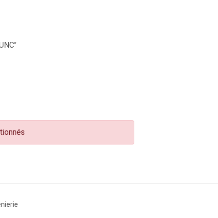
UNC"
ctionnés
nierie