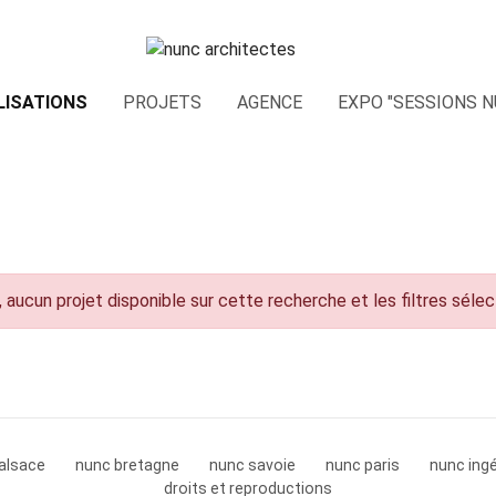
LISATIONS
PROJETS
AGENCE
EXPO "SESSIONS N
 aucun projet disponible sur cette recherche et les filtres séle
alsace
nunc bretagne
nunc savoie
nunc paris
nunc ingé
droits et reproductions