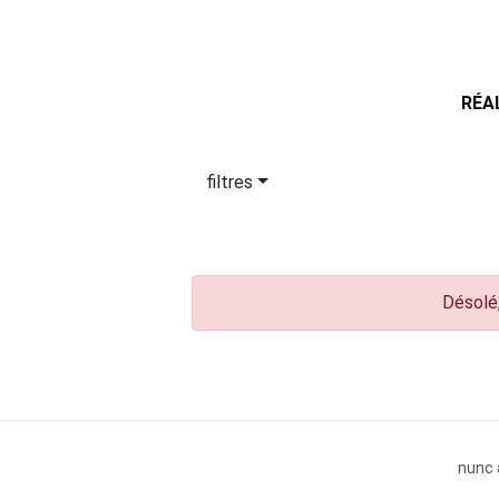
RÉA
filtres
Désolé,
nunc 