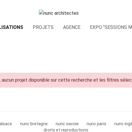
LISATIONS
PROJETS
AGENCE
EXPO "SESSIONS N
 aucun projet disponible sur cette recherche et les filtres séle
alsace
nunc bretagne
nunc savoie
nunc paris
nunc ingé
droits et reproductions