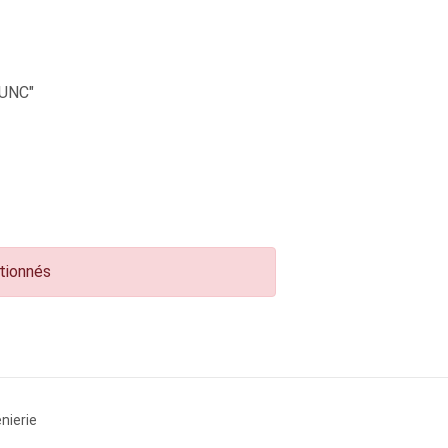
UNC"
ctionnés
nierie