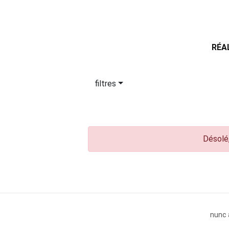
RÉA
filtres
Désolé,
nunc 