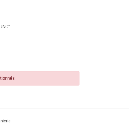
UNC"
ctionnés
nierie