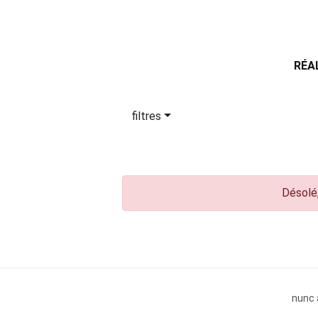
RÉA
filtres
Désolé,
nunc 