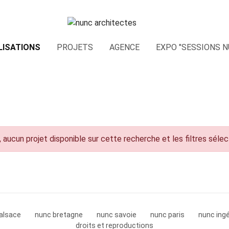
LISATIONS
PROJETS
AGENCE
EXPO "SESSIONS N
 aucun projet disponible sur cette recherche et les filtres séle
alsace
nunc bretagne
nunc savoie
nunc paris
nunc ingé
droits et reproductions