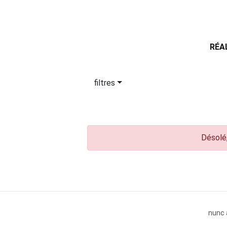
RÉA
filtres
Désolé,
nunc 