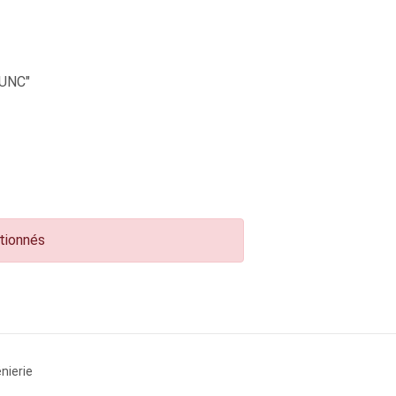
UNC"
ctionnés
nierie