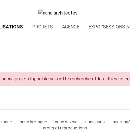
LISATIONS
PROJETS
AGENCE
EXPO "SESSIONS N
 aucun projet disponible sur cette recherche et les filtres séle
alsace
nunc bretagne
nunc savoie
nunc paris
nunc ingé
droits et reproductions