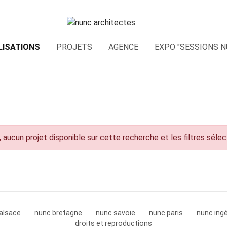
LISATIONS
PROJETS
AGENCE
EXPO "SESSIONS N
 aucun projet disponible sur cette recherche et les filtres séle
alsace
nunc bretagne
nunc savoie
nunc paris
nunc ingé
droits et reproductions