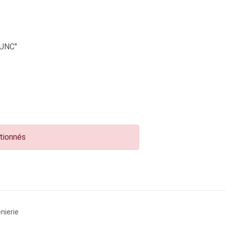
UNC"
ctionnés
nierie