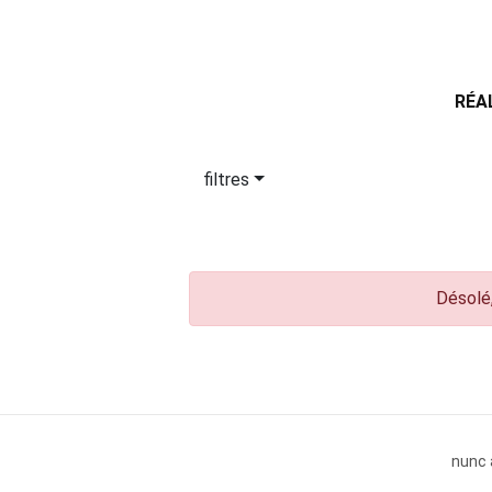
RÉA
filtres
Désolé,
nunc 